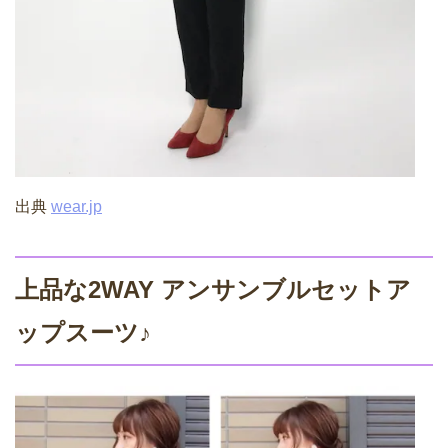
出典
wear.jp
上品な2WAY アンサンブルセットア
ップスーツ♪