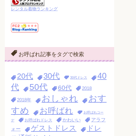
レンタル着物ランキング
お呼ばれ記事をタグで検索
40
30代
20代
30代ドレス
代
50代
60代
2018
おす
おしゃれ
2018年
すめ
お呼ばれ
お呼ばれコー
アラフ
かわいい
お呼ばれドレス
デ
ゲストドレス
ドレ
ォー