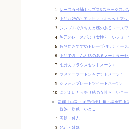
レース五分袖トップス&スラックスパ
上品な2WAY アンサンブルセットアッ
シンプルできちんと感のあるレースワ
胸元のレースがより女性らしいフォー
秋冬におすすめドレープ袖ワンピース
上品できちんと感のあるノーカラーセ
七分丈ブラウスセットスーツ♪
ラメテーラードジャケットスーツ♪
シフォンブレードツイードスーツ♪
ほどよいカッチリ感の女性らしいテー
親族【両親・兄弟姉妹】向け結婚式服装
親族・親戚・いとこ
両親・仲人
兄弟・姉妹