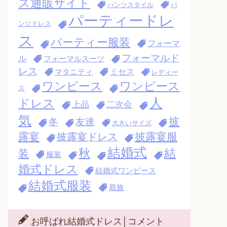
ス通販サイト
パンツスタイル
パ
パーティードレ
ンツドレス
ス
パーティー服装
フォーマ
フォーマルド
ル
フォーマルスーツ
レス
ミセス
マタニティ
レディー
ワンピース
ワンピース
ス
人
ドレス
上品
二次会
気
披
冬
友達
大きいサイズ
露宴
披露宴服
披露宴ドレス
結婚式
秋
結
装
服装
婚式ドレス
結婚式ワンピース
結婚式服装
親族
お呼ばれ結婚式ドレス│コメント