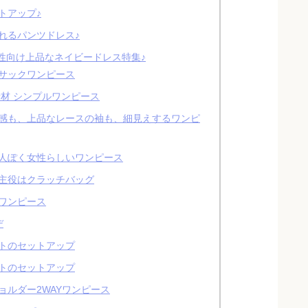
トアップ♪
れるパンツドレス♪
女性向け上品なネイビードレス特集♪
サックワンピース
材 シンプルワンピース
感も、上品なレースの袖も、細見えするワンピ
人ぽく女性らしいワンピース
主役はクラッチバッグ
ワンピース
デ
トのセットアップ
トのセットアップ
ルダー2WAYワンピース