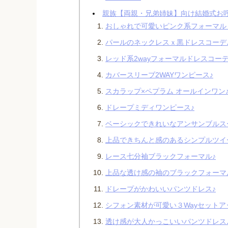
親族【両親・兄弟姉妹】向け結婚式お
おしゃれで可愛いピンク系フォーマル
パールのネックレスｘ黒ドレスコーデ
レッド系2wayフォーマルドレスコーデ
カバースリーブ2WAYワンピース♪
スカラップ×ペプラム オールインワン
ドレープミディワンピース♪
ベーシックできれいなアンサンブルス
上品できちんと感のあるシンプルツイ
レース七分袖ブラックフォーマル♪
上品な透け感の袖のブラックフォーマ
ドレープがかわいいパンツドレス♪
シフォン素材が可愛い３Wayセットア
透け感が大人かっこいいパンツドレス