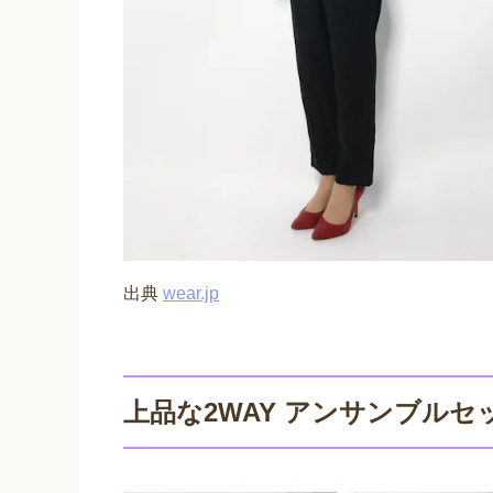
出典
wear.jp
上品な2WAY アンサンブルセ