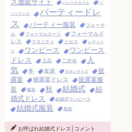
ス通販サイト
パンツスタイル
パ
パーティードレ
ンツドレス
ス
パーティー服装
フォーマ
フォーマルド
ル
フォーマルスーツ
レス
ミセス
マタニティ
レディー
ワンピース
ワンピース
ス
人
ドレス
上品
二次会
気
披
冬
友達
大きいサイズ
露宴
披露宴服
披露宴ドレス
結婚式
秋
結
装
服装
婚式ドレス
結婚式ワンピース
結婚式服装
親族
お呼ばれ結婚式ドレス│コメント