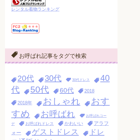
レンタル着物ランキング
お呼ばれ記事をタグで検索
40
30代
20代
30代ドレス
代
50代
60代
2018
おす
おしゃれ
2018年
すめ
お呼ばれ
お呼ばれコー
アラフ
かわいい
お呼ばれドレス
デ
ゲストドレス
ドレ
ォー