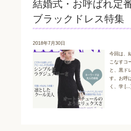
結婚式・お呼ばれ定
ブラックドレス特集
2018年7月30日
今回は、
こなすコ
と、黒ド
す。お呼
く、学 […