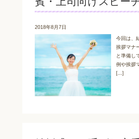
賓・上司向けスピー
2018年8月7日
今回は、
挨拶マナ
と準備し
例や挨拶
[…]