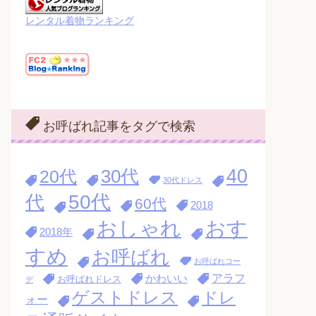
レンタル着物ランキング
お呼ばれ記事をタグで検索
40
30代
20代
30代ドレス
代
50代
60代
2018
おす
おしゃれ
2018年
すめ
お呼ばれ
お呼ばれコー
アラフ
かわいい
お呼ばれドレス
デ
ゲストドレス
ドレ
ォー