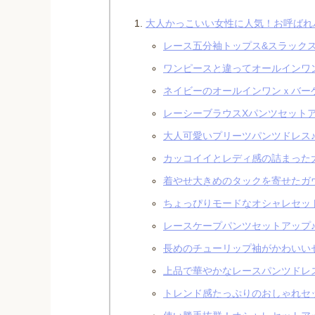
大人かっこいい女性に人気！お呼ばれ
レース五分袖トップス&スラックス
ワンピースと違ってオールインワ
ネイビーのオールインワンｘバー
レーシーブラウスXパンツセットア
大人可愛いプリーツパンツドレス
カッコイイとレディ感の詰まった
着やせ大きめのタックを寄せたガ
ちょっぴりモードなオシャレセッ
レースケープパンツセットアップ
長めのチューリップ袖がかわいい
上品で華やかなレースパンツドレ
トレンド感たっぷりのおしゃれセ