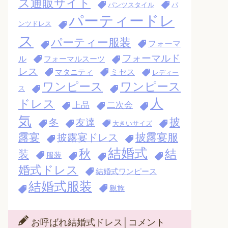
ス通販サイト
パンツスタイル
パ
パーティードレ
ンツドレス
ス
パーティー服装
フォーマ
フォーマルド
ル
フォーマルスーツ
レス
ミセス
マタニティ
レディー
ワンピース
ワンピース
ス
人
ドレス
上品
二次会
気
披
冬
友達
大きいサイズ
露宴
披露宴服
披露宴ドレス
結婚式
秋
結
装
服装
婚式ドレス
結婚式ワンピース
結婚式服装
親族
お呼ばれ結婚式ドレス│コメント