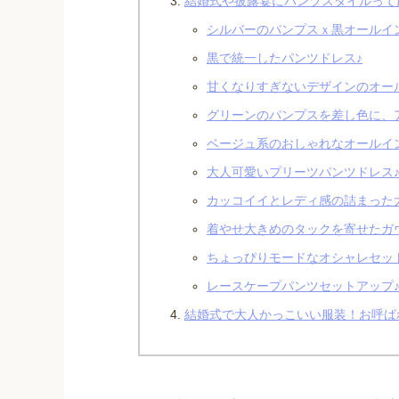
結婚式や披露宴にパンツスタイルって
シルバーのパンプスｘ黒オールイ
黒で統一したパンツドレス♪
甘くなりすぎないデザインのオー
グリーンのパンプスを差し色に、
ベージュ系のおしゃれなオールイ
大人可愛いプリーツパンツドレス
カッコイイとレディ感の詰まった
着やせ大きめのタックを寄せたガ
ちょっぴりモードなオシャレセッ
レースケープパンツセットアップ
結婚式で大人かっこいい服装！お呼ば