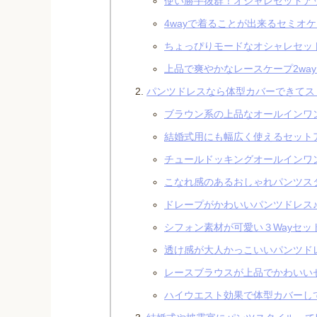
使い勝手抜群！オシャレセットア
4wayで着ることが出来るセミオ
ちょっぴりモードなオシャレセッ
上品で爽やかなレースケープ2wa
パンツドレスなら体型カバーできてス
ブラウン系の上品なオールインワ
結婚式用にも幅広く使えるセット
チュールドッキングオールインワ
こなれ感のあるおしゃれパンツス
ドレープがかわいいパンツドレス
シフォン素材が可愛い３Wayセッ
透け感が大人かっこいいパンツド
レースブラウスが上品でかわいい
ハイウエスト効果で体型カバーし